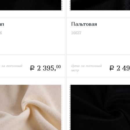
ап
Пальтовая
6
16637
 за погонный
Цена за погонный
2 395,
00
2 49
a
a
метр