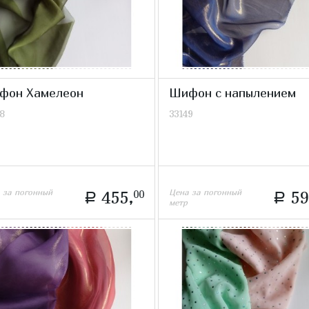
фон Хамелеон
Шифон с напылением
8
33149
 за погонный
Цена за погонный
455,
00
59
a
a
метр