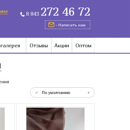
272 46 72
мма
8 843
- Написать нам
галерея
Отзывы
Акции
Оптом
й
ения
По умолчанию