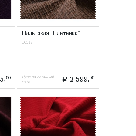
Пальтовая "Плетенка"
16512
Цена за погонный
5,
00
2 599,
00
a
метр