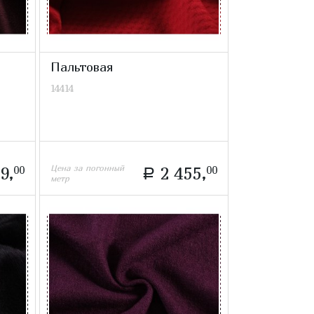
Пальтовая
14414
Цена за погонный
9,
00
2 455,
00
a
метр