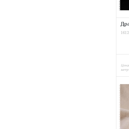
Др
1612
Цена
метр