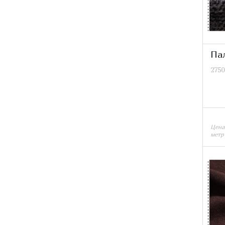
Па
2750
Цена
метр