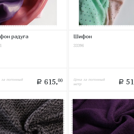
фон радуга
Шифон
1
33396
 за погонный
Цена за погонный
615,
00
51
a
a
метр