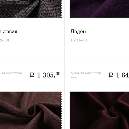
льтовая
Лоден
9-901
16411-701
 за погонный
Цена за погонный
1 305,
00
1 64
a
a
метр