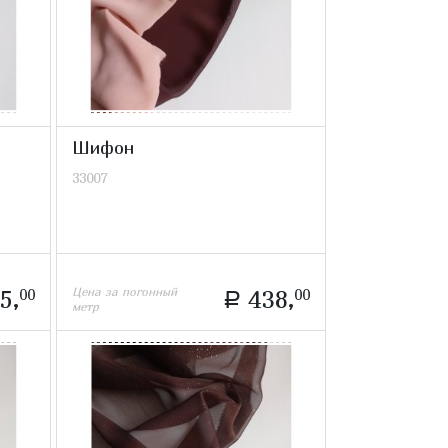
Шифон
33007
Цена за погонный
5,
00
438,
00
a
метр