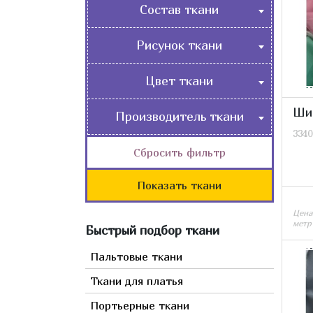
Состав ткани
Костюмные
Натуральные
Нарядные
Рисунок ткани
Искусственные
Пальтовые
Абстракция
Смесовые
Цвет ткани
Плательно-блузочные
Геометрические
Плащевые-курточные
Бежевый
Орнамент
Ши
Производитель ткани
Подкладочные
Белый
Градиент
3340
Россия
Портьерные
Бирюзовый
Сбросить фильтр
Детские
Италия
Мебельные
Бордовый
Однотонные
Германия
Показать ткани
Джинса
Бронзовый
С вышивкой
Франция
Мех, кожа, замша
Голубой
Цена
Сюжетные
Турция
метр
Быстрый подбор ткани
Горчичный
Растительный
Япония
Желтый
Пальтовые ткани
Полосы, волны
Испания
Зеленый
Камуфляж
Ткани для платья
Китай
Золотой
Животный
Портьерные ткани
Индонезия