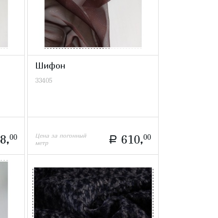
Шифон
33405
Цена за погонный
8,
00
610,
00
a
метр