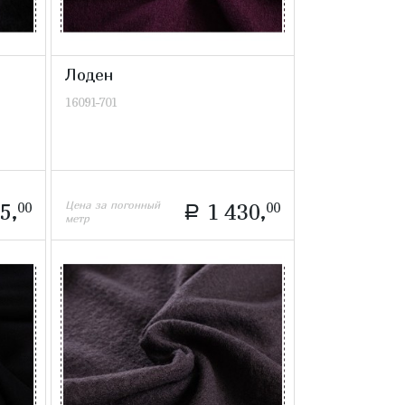
Лоден
16091-701
Цена за погонный
5,
00
1 430,
00
a
метр