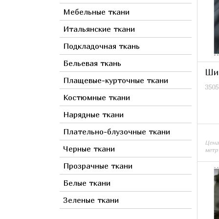
Коралловый
Клетка
Мебельные ткани
Пакистан
Коричневый
Корея
Итальянские ткани
Красный
Тайвань
Мультиколор
Подкладочная ткань
Оранжевый
Бельевая ткань
Ши
Прозрачный
Плащевые-курточные ткани
3505
Розовый
Костюмные ткани
Серебрянный
Нарядные ткани
Серый
Плательно-блузочные ткани
Синий
Цена
Фиолетовый
Черные ткани
метр
Фуксия
Прозрачные ткани
Хаки
Белые ткани
Черный
Зеленые ткани
Сиреневый