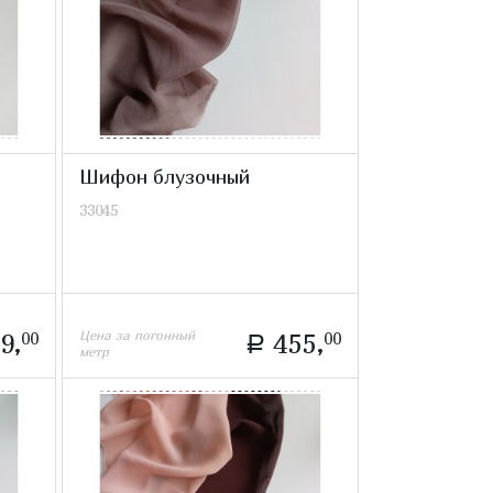
Шифон блузочный
33045
Цена за погонный
9,
00
455,
00
a
метр