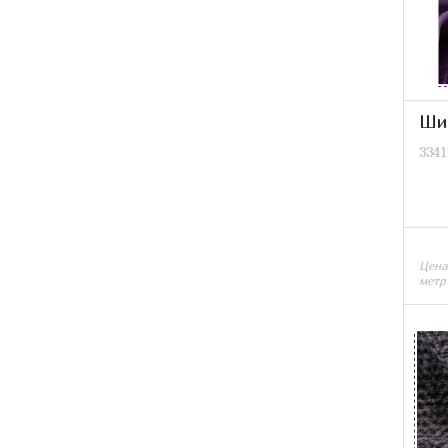
Ши
3341
Цена
метр