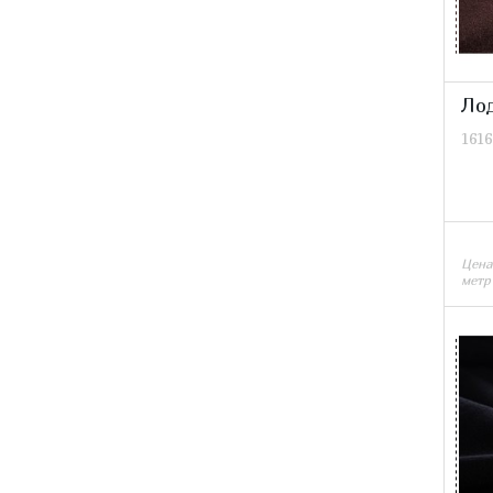
Ло
1616
Цена
метр