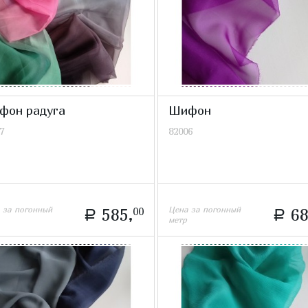
фон радуга
Шифон
7
82006
 за погонный
Цена за погонный
585,
00
68
a
a
метр