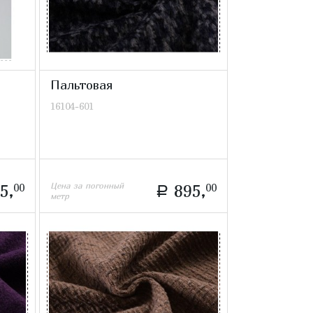
Пальтовая
16104-601
Цена за погонный
5,
00
895,
00
a
метр