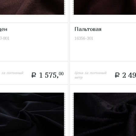
ден
Пальтовая
7-801
16356-301
 за погонный
Цена за погонный
1 575,
00
2 49
a
a
метр