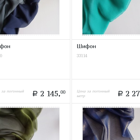
фон
Шифон
0
33114
 за погонный
Цена за погонный
2 145,
00
2 27
a
a
метр