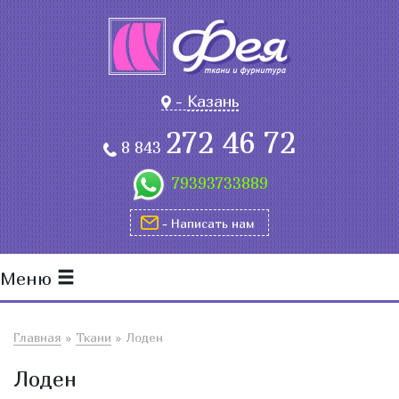
-
Казань
272 46 72
8 843
79393733889
- Написать нам
Меню
Главная
»
Ткани
»
Лоден
Лоден