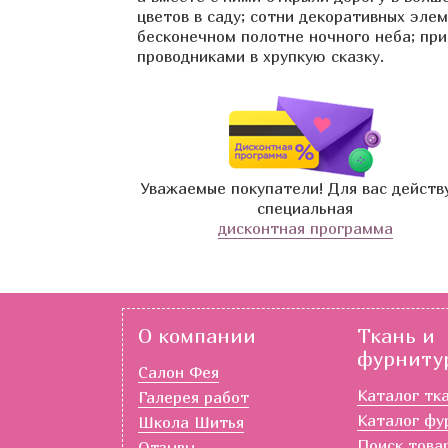
цветов в саду; сотни декоративных эле
бесконечном полотне ночного неба; пр
проводниками в хрупкую сказку.
Уважаемые покупатели! Для вас действ
специальная
дисконтная программа
О компании
Ткань и
фурниту
Салон Фея
Каталог тк
Галерея работ
Каталог фу
Школа Шитья
Поиск това
Отзывы