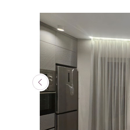
Аппликация в
Ап
ассортименте
ас
1264
103
Цена за погонный
Цен
88,
00
a
метр
мет