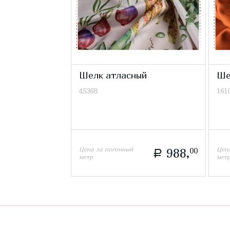
Шелк атласный
Ше
45368
161
Цена за погонный
Цен
988,
00
a
метр
мет