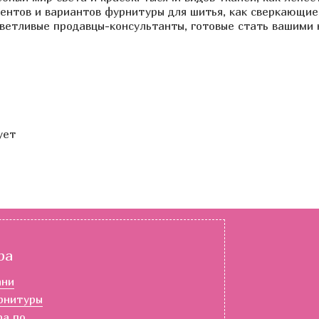
ментов и вариантов фурнитуры для шитья, как сверкающие
иветливые продавцы-консультанты, готовые стать вашими
ует
ра
ани
рнитуры
ра по