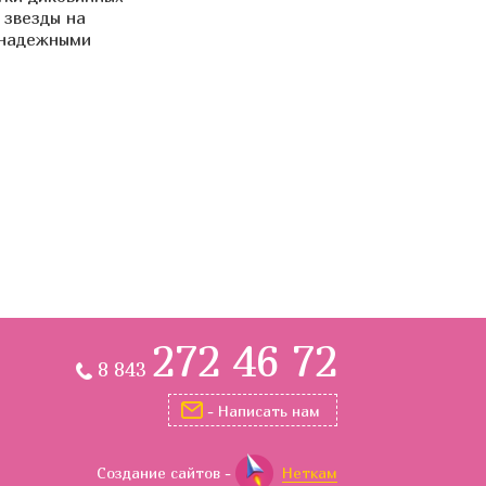
 звезды на
 надежными
272 46 72
8 843
- Написать нам
Создание сайтов
-
Неткам