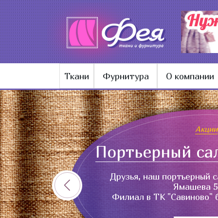
Ткани
Фурнитура
О компании
Акции
Портьерный са
Друзья, наш портьерный с
Ямашева 54
Филиал в ТК "Савиново" 