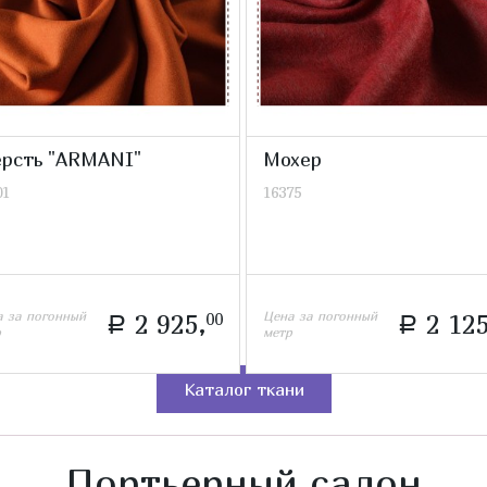
рсть "ARMANI"
Мохер
01
16375
а за погонный
Цена за погонный
2 925,
00
2 125
a
a
р
метр
Каталог ткани
Портьерный салон