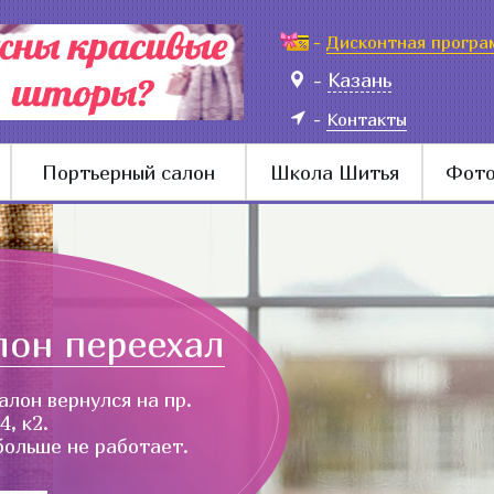
-
Дисконтная програ
-
Казань
-
Контакты
Портьерный салон
Школа Шитья
Фото
лон переехал
алон вернулся на пр.
, к2.
больше не работает.