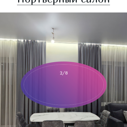
пликация в
сортименте
4
2/8
а за погонный
21,
00
a
р
Каталог ткани