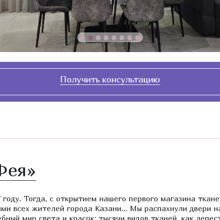
Получить консультацию
Фея»
 году. Тогда, с открытием нашего первого магазина ткане
оями всех жителей города Казани… Мы распахнули двери н
бный мир света и красок: тысячи видов тканей, как лепес