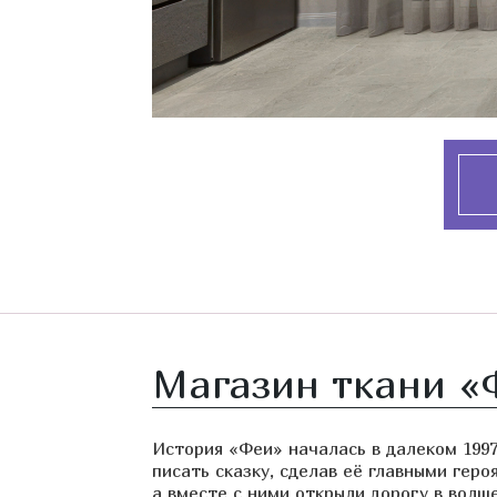
Магазин ткани «
История «Феи» началась в далеком 1997
писать сказку, сделав её главными гер
а вместе с ними открыли дорогу в волше