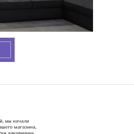
й, мы начали
ашего магазина,
тки диковинных