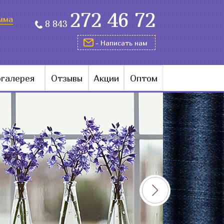
272 46 72
мма
8 843
- Написать нам
галерея
Отзывы
Акции
Оптом