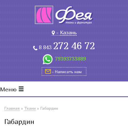
-
Казань
272 46 72
8 843
79393733889
- Написать нам
Меню
Главная
»
Ткани
»
Габардин
Габардин