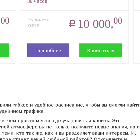
36 часов
00
00
,
Стоимость
10 000,
a
курса
я
Подробнее
Записаться
вили гибкое и удобное расписание, чтобы вы смогли найт
будничном графике.
, чем просто место, где учат шить и кроить. Это
тной атмосфере вы не только получите новые знания, но и
еми, кто так же, как и вы разделяет ваши интересы. И,
завтра станет вашей любимой работой? Открывайте и