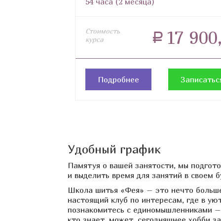
54 часа (2 месяца)
Стоимость
17 900
a
курса
Подробнее
Записатьс
Удобный график
Памятуя о вашей занятости, мы подгото
и выделить время для занятий в своем 
Школа шитья «Фея» – это нечто большее
настоящий клуб по интересам, где в ую
познакомитесь с единомышленниками – т
кто знает, может, сегодняшнее хобби 