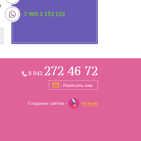
й
7 905
3 152 152
272 46 72
8 843
- Написать нам
Создание сайтов
-
Неткам