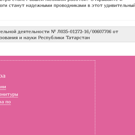
гоги станут надежными проводниками в этот удивительны
ельной деятельности № Л035-01272-16/00607706 от
зования и науки Республики Татарстан
ра
ани
рнитуры
ра по