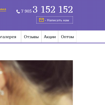
3 152 152
мма
7 905
- Написать нам
галерея
Отзывы
Акции
Оптом