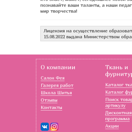
познавайте ваши таланты, а наши педа
мир творчества!
Лицензия на осуществление образоват
15.08.2022 выдана Министерством обра
О компании
Ткань и
фурниту
Салон Фея
Каталог тк
Галерея работ
Каталог фу
Школа Шитья
Поиск това
Отзывы
артикулу
Контакты
Дисконтная
программа
Акции