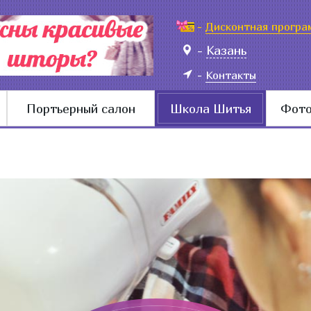
-
Дисконтная програ
-
Казань
-
Контакты
Портьерный салон
Школа Шитья
Фото