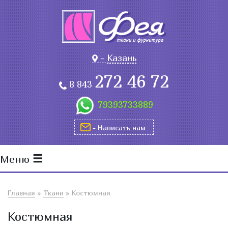
-
Казань
272 46 72
8 843
79393733889
- Написать нам
Меню
Главная
»
Ткани
»
Костюмная
Костюмная