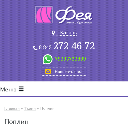
-
Казань
272 46 72
8 843
79393733889
- Написать нам
Меню
Главная
»
Ткани
»
Поплин
Поплин