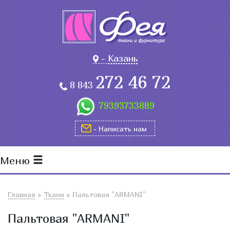
-
Казань
272 46 72
8 843
79393733889
- Написать нам
Меню
Главная
»
Ткани
»
Пальтовая "ARMANI"
Пальтовая "ARMANI"