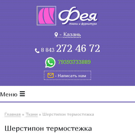
-
Казань
272 46 72
8 843
79393733889
- Написать нам
Меню
Главная
»
Ткани
»
Шерстипон термостежка
Шерстипон термостежка