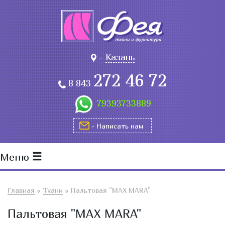
-
Казань
272 46 72
8 843
79393733889
- Написать нам
Меню
Главная
»
Ткани
»
Пальтовая "MAX MARA"
Пальтовая "MAX MARA"