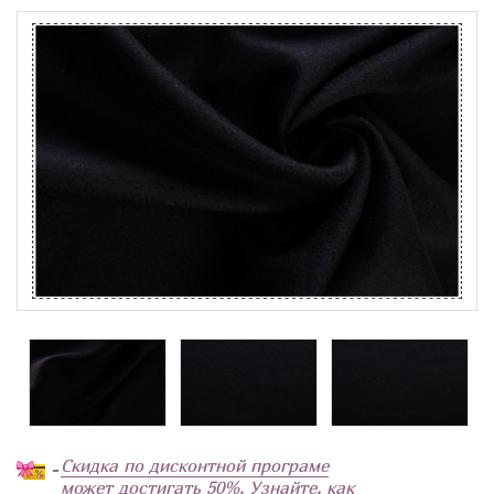
Скидка по дисконтной програме
-
может достигать 50%. Узнайте, как