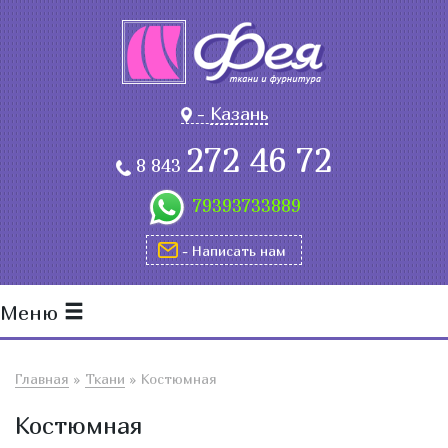
-
Казань
272 46 72
8 843
79393733889
- Написать нам
Меню
Главная
»
Ткани
»
Костюмная
Костюмная