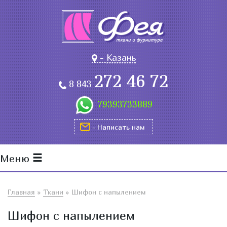
-
Казань
272 46 72
8 843
79393733889
- Написать нам
Меню
Главная
»
Ткани
»
Шифон с напылением
Шифон с напылением