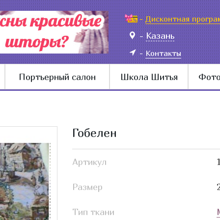
-
Дисконтная програ
-
Казань
-
Контакты
Портьерный салон
Школа Шитья
Фото
Гобелен
Артикул
Размер
Тип ткани