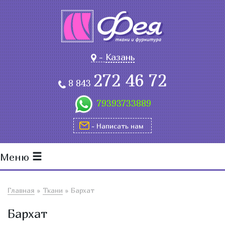
-
Казань
272 46 72
8 843
79393733889
- Написать нам
Меню
Главная
»
Ткани
»
Бархат
Бархат