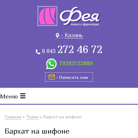
-
Казань
272 46 72
8 843
79393733889
- Написать нам
Меню
Главная
»
Ткани
»
Бархат на шифоне
Бархат на шифоне