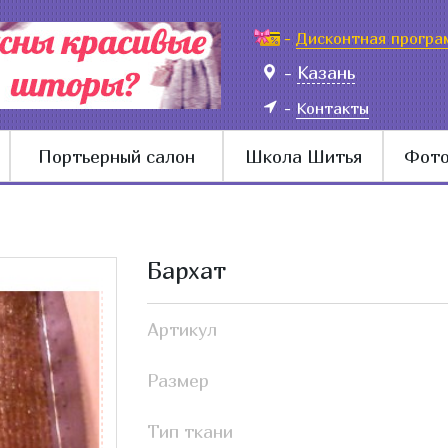
-
Дисконтная програ
-
Казань
-
Контакты
Портьерный салон
Школа Шитья
Фото
Бархат
Артикул
Размер
Тип ткани