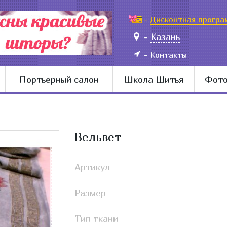
-
Дисконтная програ
-
Казань
-
Контакты
Портьерный салон
Школа Шитья
Фото
Вельвет
Артикул
Размер
Тип ткани