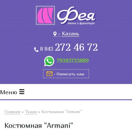
-
Казань
272 46 72
8 843
79393733889
- Написать нам
Меню
Главная
»
Ткани
»
Костюмная "Armani"
Костюмная "Armani"