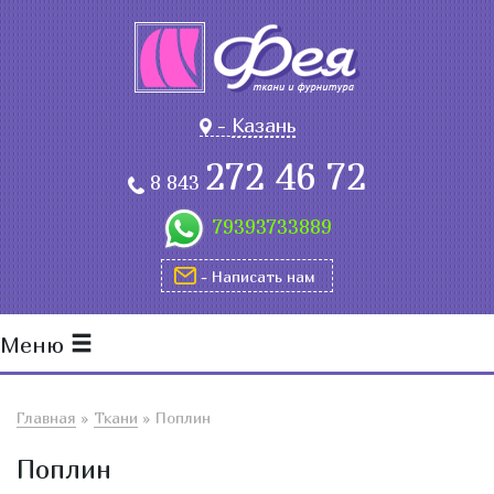
-
Казань
272 46 72
8 843
79393733889
- Написать нам
Меню
Главная
»
Ткани
»
Поплин
Поплин