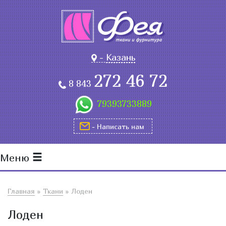
-
Казань
272 46 72
8 843
79393733889
- Написать нам
Меню
Главная
»
Ткани
»
Лоден
Лоден