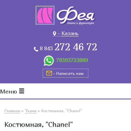
-
Казань
272 46 72
8 843
79393733889
- Написать нам
Меню
Главная
»
Ткани
»
Костюмная, "Chanel"
Костюмная, "Chanel"