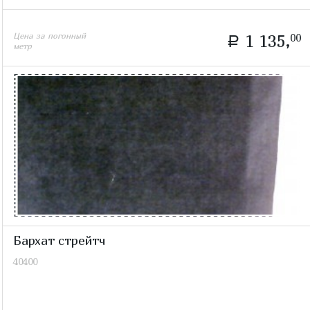
Цена за погонный
1 135,
00
a
метр
Бархат стрейтч
40400