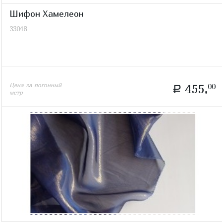
Шифон Хамелеон
33048
Цена за погонный
455,
00
a
метр