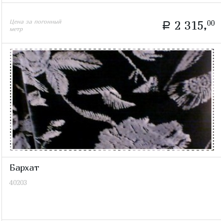
Цена за погонный
2 315,
00
a
метр
Бархат
40203