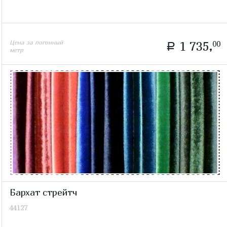
Цена за погонный
1 735,
00
a
метр
Бархат стрейтч
44127