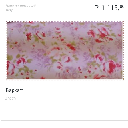
Цена за погонный
1 115,
00
a
метр
Бархат
40270