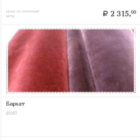
Цена за погонный
2 315,
00
a
метр
Бархат
40287