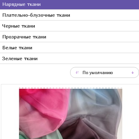
Нарядные ткани
Серый
Плательно-блузочные ткани
Синий
Фиолетовый
Черные ткани
Фуксия
Прозрачные ткани
Хаки
Белые ткани
Черный
Зеленые ткани
Сиреневый
Молочный
По умолчанию