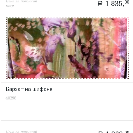
Цена за погонный
1 835,
00
a
метр
Бархат на шифоне
40298
Цена за погонный
00