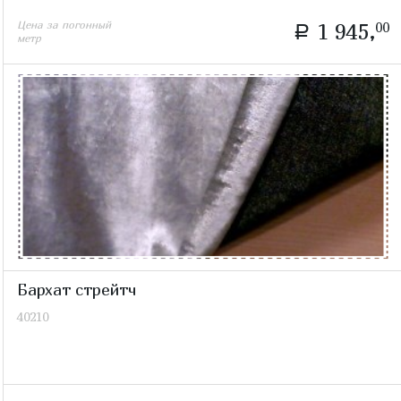
Цена за погонный
1 945,
00
a
метр
Бархат стрейтч
40210