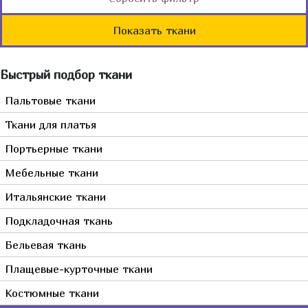
Италия
Мебельные
Бордовый
Однотонные
Германия
Показать ткани
Джинса
Бронзовый
С вышивкой
Франция
Мех, кожа, замша
Голубой
Сюжетные
Турция
Быстрый подбор ткани
Горчичный
Растительный
Япония
Желтый
Пальтовые ткани
Полосы, волны
Испания
Зеленый
Камуфляж
Ткани для платья
Китай
Золотой
Животный
Портьерные ткани
Индонезия
Коралловый
Клетка
Мебельные ткани
Пакистан
Коричневый
Корея
Итальянские ткани
Красный
Тайвань
Мультиколор
Подкладочная ткань
Оранжевый
Бельевая ткань
Прозрачный
Плащевые-курточные ткани
Розовый
Костюмные ткани
Серебрянный