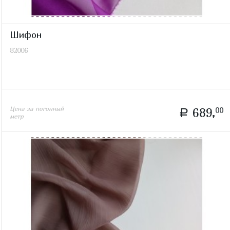
Шифон
82006
Цена за погонный
689,
00
a
метр