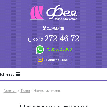
-
Казань
272 46 72
8 843
79393733889
- Написать нам
Меню
Главная
»
Ткани
»
Нарядные ткани