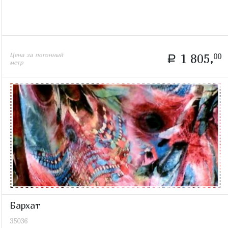
Цена за погонный
1 805,
00
a
метр
Бархат
35036