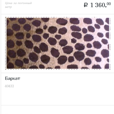
Цена за погонный
1 360,
00
a
метр
Бархат
40432