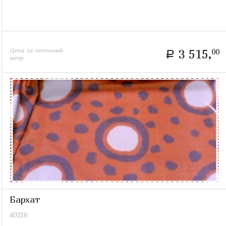
Цена за погонный
3 515,
00
a
метр
Бархат
40216