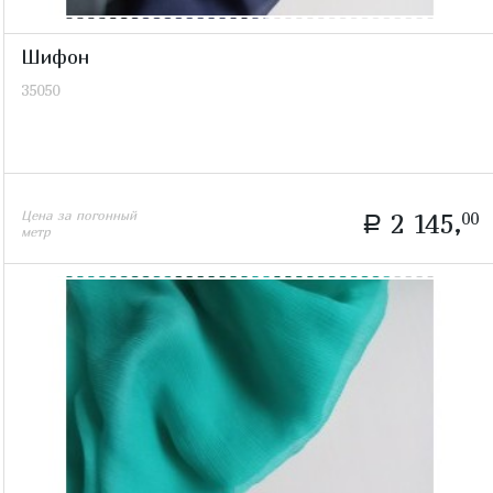
Шифон
35050
Цена за погонный
2 145,
00
a
метр