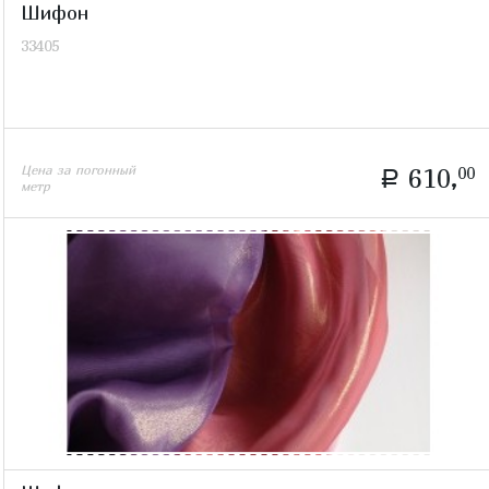
Шифон
33405
Цена за погонный
610,
00
a
метр