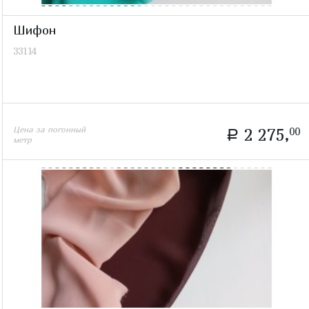
Шифон
33114
Цена за погонный
2 275,
00
a
метр