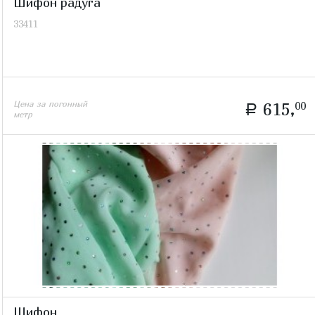
Шифон радуга
33411
Цена за погонный
615,
00
a
метр
Шифон