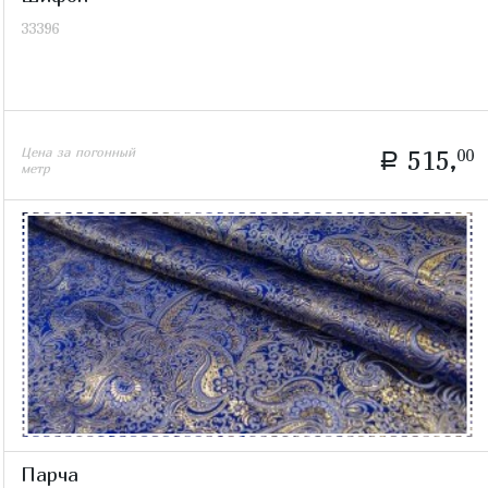
33396
Цена за погонный
515,
00
a
метр
Парча