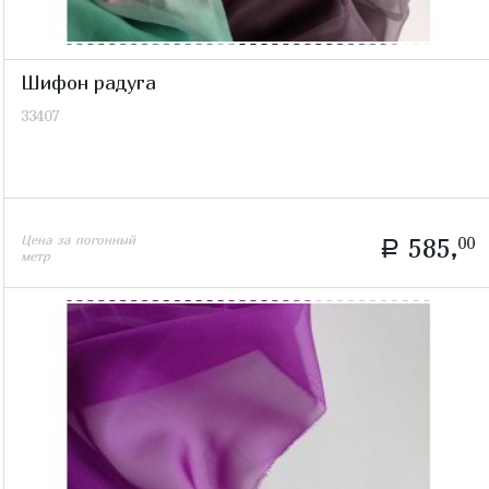
Шифон радуга
33407
Цена за погонный
585,
00
a
метр