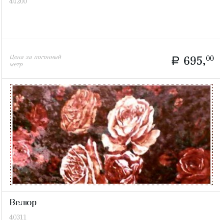
44200
Цена за погонный
695,
00
a
метр
Велюр
40311