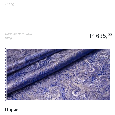
44200
Цена за погонный
695,
00
a
метр
Парча