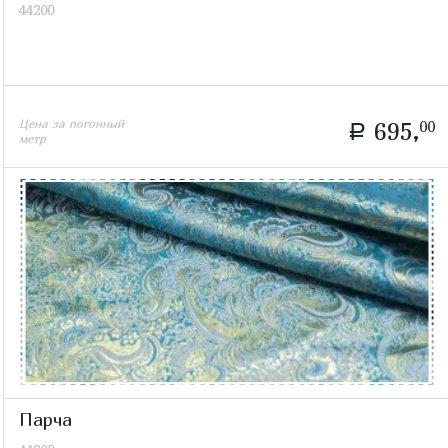
44200
Цена за погонный
695,
00
a
метр
Парча