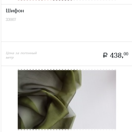
Шифон
33007
Цена за погонный
438,
00
a
метр