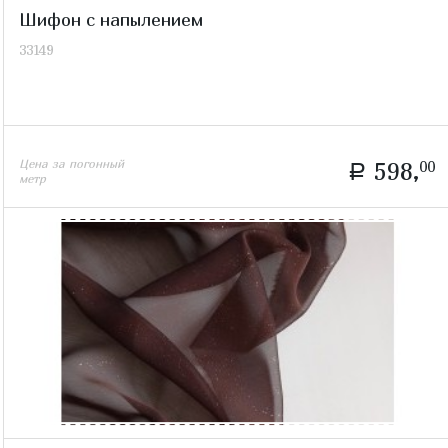
Шифон с напылением
33149
Цена за погонный
598,
00
a
метр