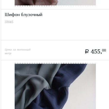
Шифон блузочный
33045
Цена за погонный
455,
00
a
метр