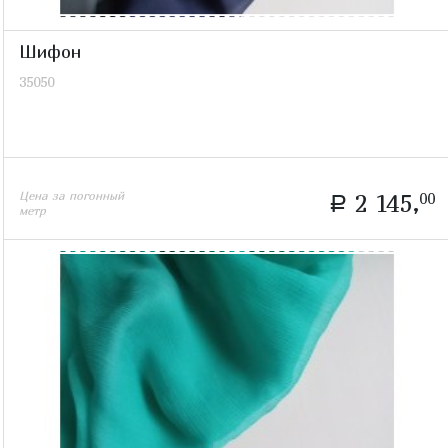
Шифон
35050
Цена за погонный
2 145,
00
a
метр