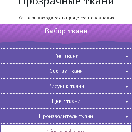
Прозрачные ткани
Каталог находится в процессе наполнения
Выбор ткани
Тип ткани
Бельевые
Состав ткани
Костюмные
Натуральные
Нарядные
Рисунок ткани
Искусственные
Пальтовые
Абстракция
Смесовые
Цвет ткани
Плательно-блузочные
Геометрические
Плащевые-курточные
Бежевый
Орнамент
Производитель ткани
Подкладочные
Белый
Градиент
Россия
Портьерные
Бирюзовый
Сбросить фильтр
Детские