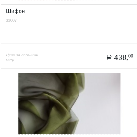
Шифон
33007
Цена за погонный
438,
00
a
метр