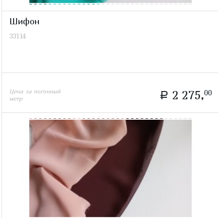
Шифон
33114
Цена за погонный
2 275,
00
a
метр