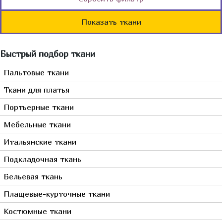
Италия
Мебельные
Бордовый
Однотонные
Германия
Показать ткани
Джинса
Бронзовый
С вышивкой
Франция
Мех, кожа, замша
Голубой
Сюжетные
Турция
Быстрый подбор ткани
Горчичный
Растительный
Япония
Желтый
Пальтовые ткани
Полосы, волны
Испания
Зеленый
Камуфляж
Ткани для платья
Китай
Золотой
Животный
Портьерные ткани
Индонезия
Коралловый
Клетка
Мебельные ткани
Пакистан
Коричневый
Корея
Итальянские ткани
Красный
Тайвань
Мультиколор
Подкладочная ткань
Оранжевый
Бельевая ткань
Прозрачный
Плащевые-курточные ткани
Розовый
Костюмные ткани
Серебрянный