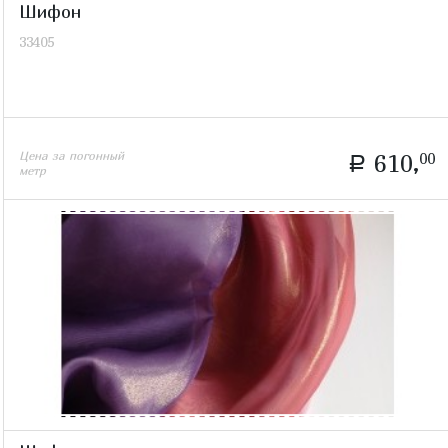
Шифон
33405
Цена за погонный
610,
00
a
метр