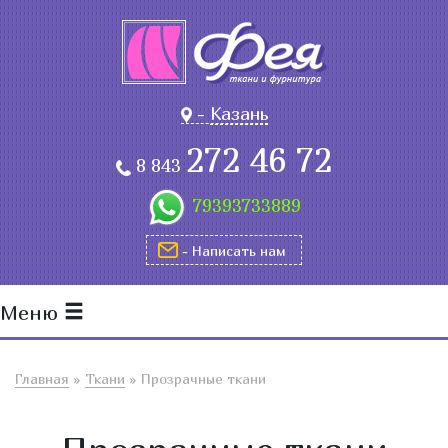
-
Казань
272 46 72
8 843
79393733889
- Написать нам
Меню
Главная
»
Ткани
»
Прозрачные ткани