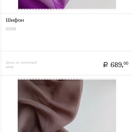
Шифон
82006
Цена за погонный
689,
00
a
метр