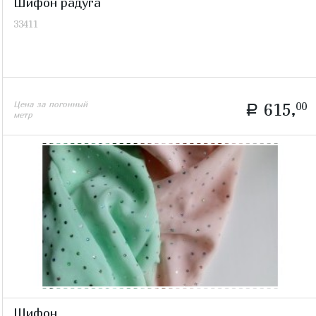
Шифон радуга
33411
Цена за погонный
615,
00
a
метр
Шифон