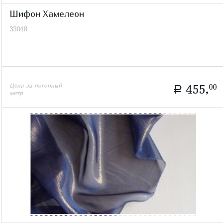
Шифон Хамелеон
33048
Цена за погонный
455,
00
a
метр