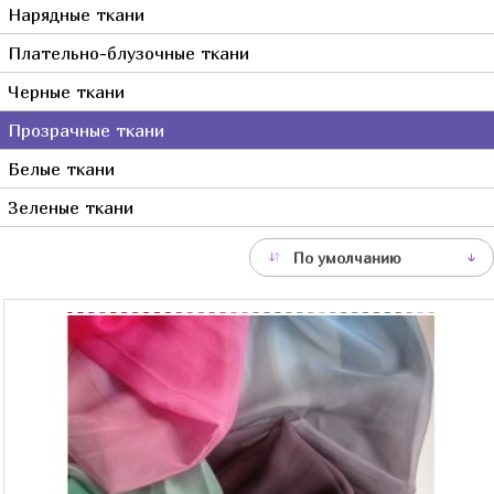
Нарядные ткани
Серый
Плательно-блузочные ткани
Синий
Фиолетовый
Черные ткани
Фуксия
Прозрачные ткани
Хаки
Белые ткани
Черный
Зеленые ткани
Сиреневый
Молочный
По умолчанию