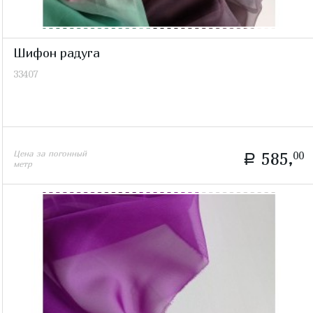
Шифон радуга
33407
Цена за погонный
585,
00
a
метр