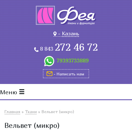
-
Казань
272 46 72
8 843
79393733889
- Написать нам
Меню
Главная
»
Ткани
»
Вельвет (микро)
Вельвет (микро)