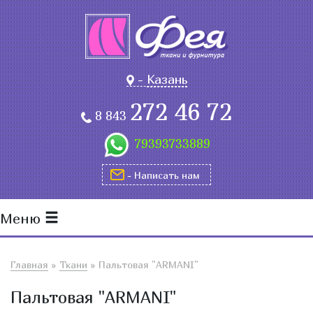
-
Казань
272 46 72
8 843
79393733889
- Написать нам
Меню
Главная
»
Ткани
»
Пальтовая "ARMANI"
Пальтовая "ARMANI"