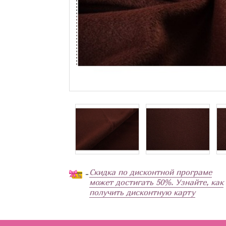
Скидка по дисконтной програме
-
может достигать 50%. Узнайте, как
получить дисконтную карту