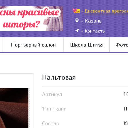
-
Дисконтная програ
-
Казань
-
Контакты
Портьерный салон
Школа Шитья
Фото
Пальтовая
Артикул
1
Тип ткани
П
Состав
К