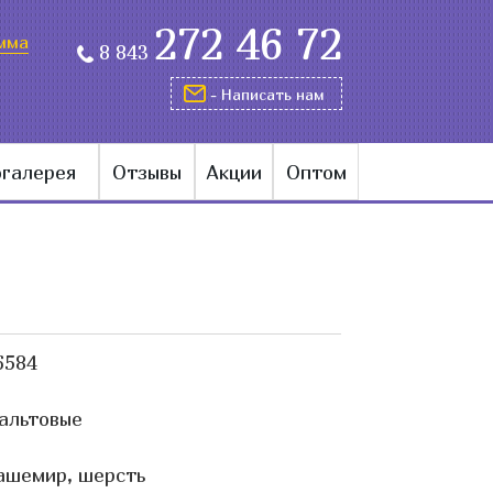
272 46 72
мма
8 843
- Написать нам
галерея
Отзывы
Акции
Оптом
6584
альтовые
ашемир, шерсть