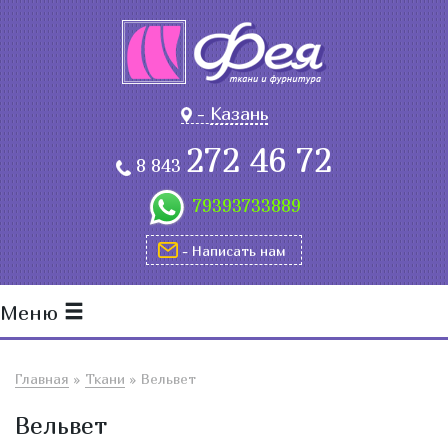
-
Казань
272 46 72
8 843
79393733889
- Написать нам
Меню
Главная
»
Ткани
»
Вельвет
Вельвет