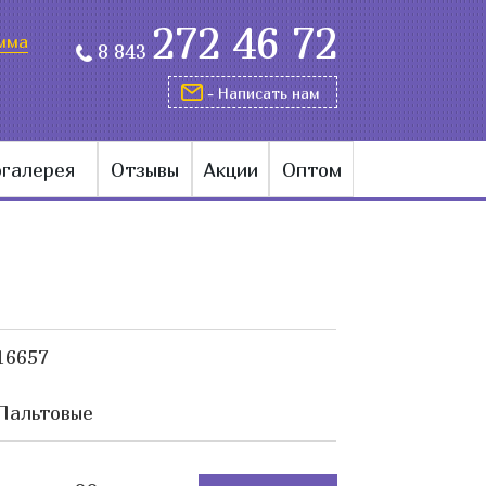
272 46 72
мма
8 843
- Написать нам
галерея
Отзывы
Акции
Оптом
16657
Пальтовые