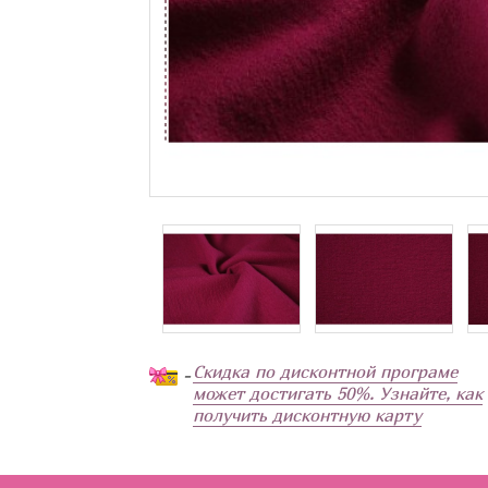
Скидка по дисконтной програме
-
может достигать 50%. Узнайте, как
получить дисконтную карту