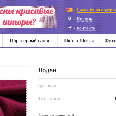
-
Дисконтная програ
-
Казань
-
Контакты
Портьерный салон
Школа Шитья
Фото
Лоден
Артикул
Тип ткани
Цена за погонный