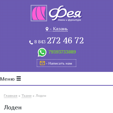
-
Казань
272 46 72
8 843
79393733889
- Написать нам
Меню
Главная
»
Ткани
»
Лоден
Лоден