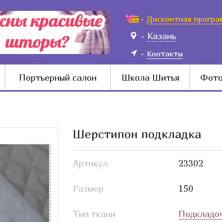
-
Дисконтная програ
-
Казань
-
Контакты
Портьерный салон
Школа Шитья
Фото
Шерстипон подкладка
Артикул
23302
Размер
150
Тип ткани
Подкладо