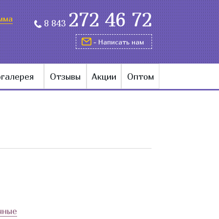
272 46 72
мма
8 843
- Написать нам
галерея
Отзывы
Акции
Оптом
чные