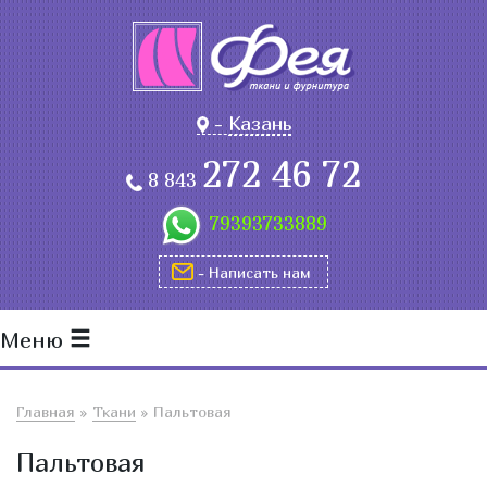
-
Казань
272 46 72
8 843
79393733889
- Написать нам
Меню
Главная
»
Ткани
»
Пальтовая
Пальтовая