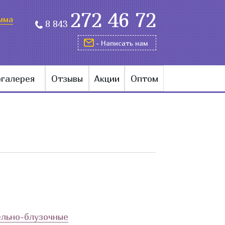
272 46 72
мма
8 843
- Написать нам
галерея
Отзывы
Акции
Оптом
льно-блузочные