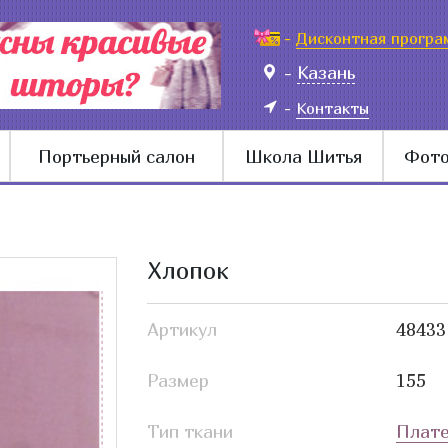
-
Дисконтная програ
-
Казань
-
Контакты
Портьерный салон
Школа Шитья
Фото
Хлопок
Артикул
48433
Размер
155
Тип ткани
Плате