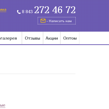
272 46 72
мма
8 843
- Написать нам
галерея
Отзывы
Акции
Оптом
ные