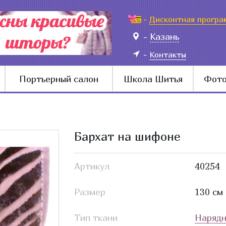
-
Дисконтная програ
-
Казань
-
Контакты
Портьерный салон
Школа Шитья
Фото
Бархат на шифоне
Артикул
40254
Размер
130 см
Тип ткани
Наряд