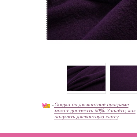
Скидка по дисконтной програме
-
может достигать 50%. Узнайте, как
получить дисконтную карту